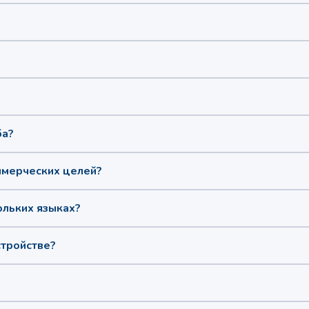
ба?
ммерческих целей?
ольких языках?
стройстве?